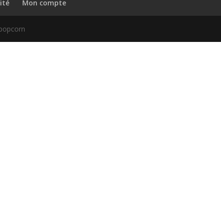
ité
Mon compte
 popcorn