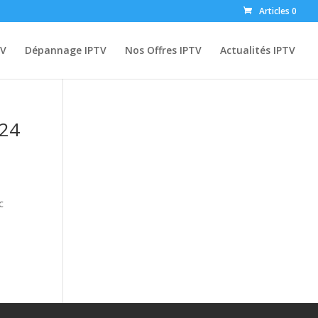
Articles 0
TV
Dépannage IPTV
Nos Offres IPTV
Actualités IPTV
024
c